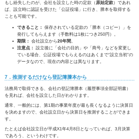
もし紛失したのが、会社を設立した時の定款（
原始定款
）であれ
ば、設立時に認証を受けた「公証役場」に行き、謄本を取得する
ことも可能です。
できること：
保存されている定款の「謄本（コピー）」を
発行してもらえます（手数料は1枚につき250円）。
期限：
会社設立から
20年間
。
注意点：
設立後に「会社の目的」や「商号」などを変更し
ている場合、公証役場でもらえるのはあくまで“設立当初”の
データなので、現在の内容とは異なります。
7．推測するだけなら登記簿謄本から
法務局で取得できる、会社の登記簿謄本（履歴事項全部証明書）
を見れば、会社を設立した日がわかります。
通常、一般的には、第1期の事業年度が最も長くなるように決算日
を決めますので、会社設立日から決算日を推測することができま
す。
たとえば会社設立日が平成X1年4月8日となっていれば、3月決算
であろう、というわけです。