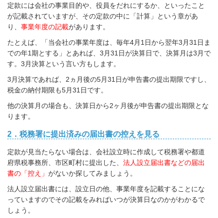
定款には会社の事業目的や、役員をだれにするか、といったこと
が記載されていますが、その定款の中に「計算」という章があ
り、
事業年度の記載
があります。
たとえば、「当会社の事業年度は、毎年4月1日から翌年3月31日ま
での年1期とする」とあれば、3月31日が決算日で、決算月は3月で
す。
3月決算という言い方もします。
3月決算であれば、2ヵ月後の5月31日が申告書の提出期限ですし、
税金の納付期限も5月31日です。
他の決算月の場合も、決算日から2ヶ月後が申告書の提出期限とな
ります。
2．税務署に提出済みの届出書の控えを見る
定款が見当たらない場合は、会社設立時に作成して税務署や都道
府県税事務所、市区町村に提出した、
法人設立届出書などの届出
書の「控え」
がないか探してみましょう。
法人設立届出書には、設立日の他、事業年度を記載することにな
っていますのでその記載をみればいつが決算日なのかがわかるで
しょう。