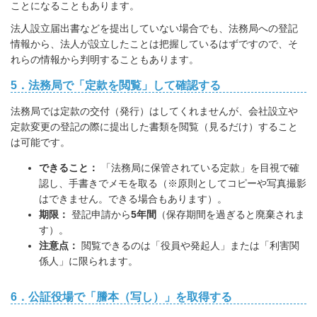
ことになることもあります。
法人設立届出書などを提出していない場合でも、法務局への登記
情報から、法人が設立したことは把握しているはずですので、そ
れらの情報から判明することもあります。
5．法務局で「定款を閲覧」して確認する
法務局では定款の交付（発行）はしてくれませんが、会社設立や
定款変更の登記の際に提出した書類を閲覧（見るだけ）すること
は可能です。
できること：
「法務局に保管されている定款」を目視で確
認し、手書きでメモを取る（※原則としてコピーや写真撮影
はできません。できる場合もあります）。
期限：
登記申請から
5年間
（保存期間を過ぎると廃棄されま
す）。
注意点：
閲覧できるのは「役員や発起人」または「利害関
係人」に限られます。
6．公証役場で「謄本（写し）」を取得する