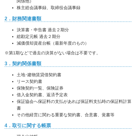
関係他）
株主総会議事録、取締役会議事録
2．財務関連書類
決算書・申告書 過去２期分
総勘定元帳 過去２期分
減価償却資産台帳（最新年度のもの）
※第1期などで過去の決算がない場合は不要です。
3．契約関係書類
土地･建物賃貸借契約書
リース契約書
保険契約一覧、保険証券
借入金契約書、返済予定表
保証協会へ保証料の支払があれば保証料支払時の保証料計算
書
その他経営に関わる重要な契約書、合意書、覚書等
4．取引に関する帳票